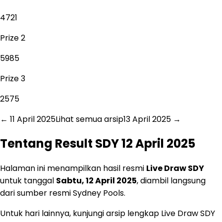
4721
Prize 2
5985
Prize 3
2575
←
11 April 2025
Lihat semua arsip
13 April 2025
→
Tentang Result SDY
12 April 2025
Halaman ini menampilkan hasil resmi
Live Draw SDY
untuk tanggal
Sabtu, 12 April 2025
, diambil langsung
dari sumber resmi Sydney Pools.
Untuk hari lainnya, kunjungi
arsip lengkap Live Draw SDY