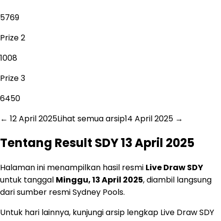
5769
Prize 2
1008
Prize 3
6450
←
12 April 2025
Lihat semua arsip
14 April 2025
→
Tentang Result SDY
13 April 2025
Halaman ini menampilkan hasil resmi
Live Draw SDY
untuk tanggal
Minggu, 13 April 2025
, diambil langsung
dari sumber resmi Sydney Pools.
Untuk hari lainnya, kunjungi
arsip lengkap Live Draw SDY