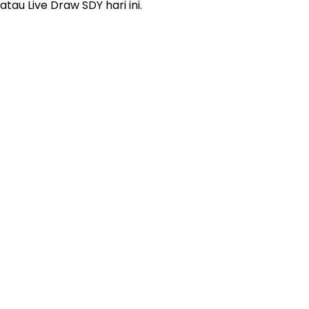
atau
Live Draw SDY hari ini
.