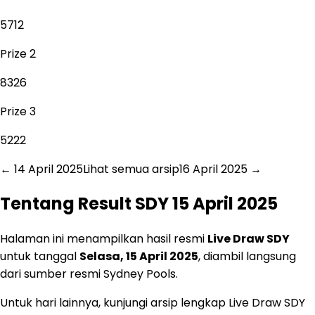
5712
Prize 2
8326
Prize 3
5222
←
14 April 2025
Lihat semua arsip
16 April 2025
→
Tentang Result SDY
15 April 2025
Halaman ini menampilkan hasil resmi
Live Draw SDY
untuk tanggal
Selasa, 15 April 2025
, diambil langsung
dari sumber resmi Sydney Pools.
Untuk hari lainnya, kunjungi
arsip lengkap Live Draw SDY