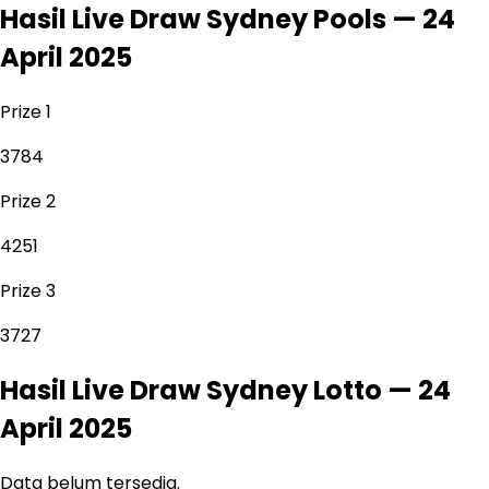
Hasil Live Draw Sydney Pools —
24
April 2025
Prize 1
3784
Prize 2
4251
Prize 3
3727
Hasil Live Draw Sydney Lotto —
24
April 2025
Data belum tersedia.