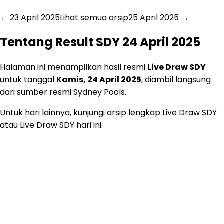
←
23 April 2025
Lihat semua arsip
25 April 2025
→
Tentang Result SDY
24 April 2025
Halaman ini menampilkan hasil resmi
Live Draw SDY
untuk tanggal
Kamis, 24 April 2025
, diambil langsung
dari sumber resmi Sydney Pools.
Untuk hari lainnya, kunjungi
arsip lengkap Live Draw SDY
atau
Live Draw SDY hari ini
.