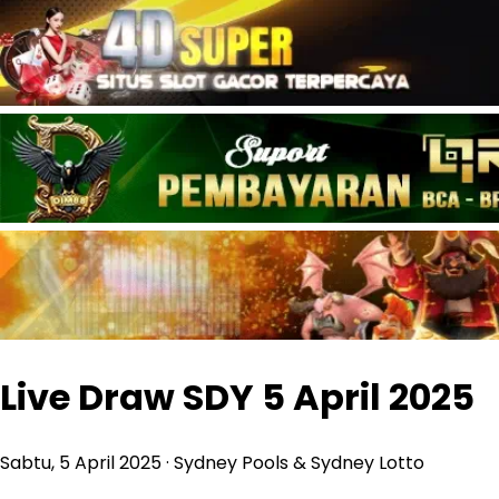
Live Draw SDY
5 April 2025
Sabtu, 5 April 2025
· Sydney Pools & Sydney Lotto