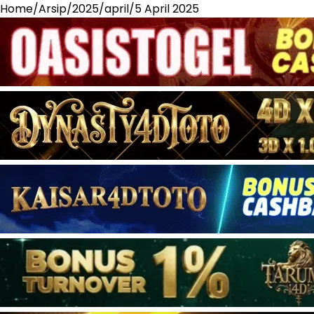
Home
/
Arsip
/
2025
/
april
/
5 April 2025