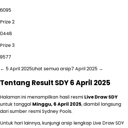
6095
Prize 2
0448
Prize 3
9577
←
5 April 2025
Lihat semua arsip
7 April 2025
→
Tentang Result SDY
6 April 2025
Halaman ini menampilkan hasil resmi
Live Draw SDY
untuk tanggal
Minggu, 6 April 2025
, diambil langsung
dari sumber resmi Sydney Pools.
Untuk hari lainnya, kunjungi
arsip lengkap Live Draw SDY