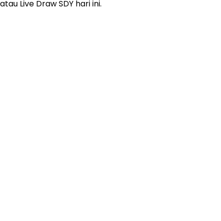
atau
Live Draw SDY hari ini
.