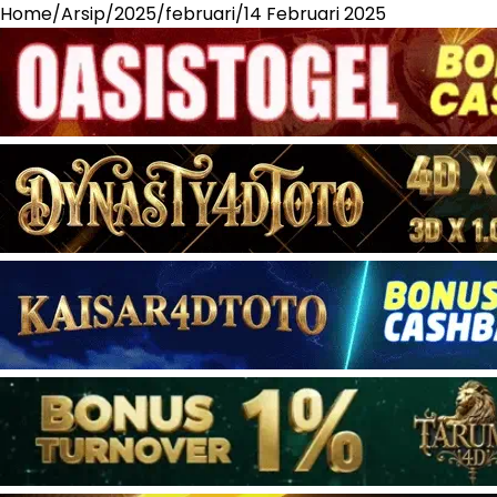
Home
/
Arsip
/
2025
/
februari
/
14 Februari 2025