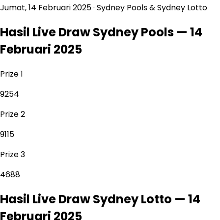
Jumat, 14 Februari 2025
· Sydney Pools & Sydney Lotto
Hasil Live Draw Sydney Pools —
14
Februari 2025
Prize 1
9254
Prize 2
9115
Prize 3
4688
Hasil Live Draw Sydney Lotto —
14
Februari 2025