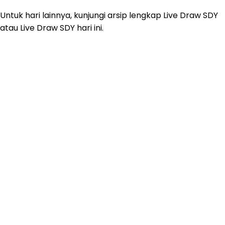
Untuk hari lainnya, kunjungi
arsip lengkap Live Draw SDY
atau
Live Draw SDY hari ini
.