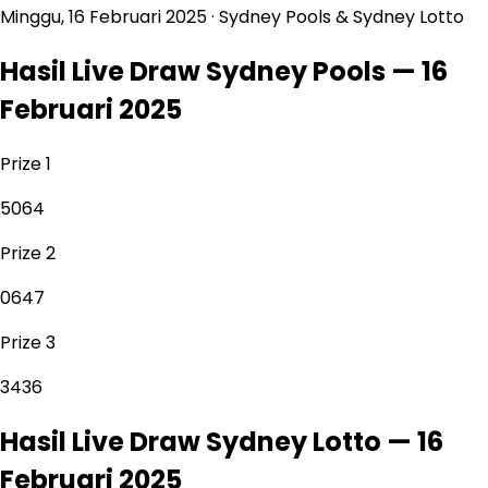
Minggu, 16 Februari 2025
· Sydney Pools & Sydney Lotto
Hasil Live Draw Sydney Pools —
16
Februari 2025
Prize 1
5064
Prize 2
0647
Prize 3
3436
Hasil Live Draw Sydney Lotto —
16
Februari 2025