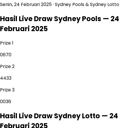
Senin, 24 Februari 2025
· Sydney Pools & Sydney Lotto
Hasil Live Draw Sydney Pools —
24
Februari 2025
Prize 1
0670
Prize 2
4433
Prize 3
0036
Hasil Live Draw Sydney Lotto —
24
Februari 2025