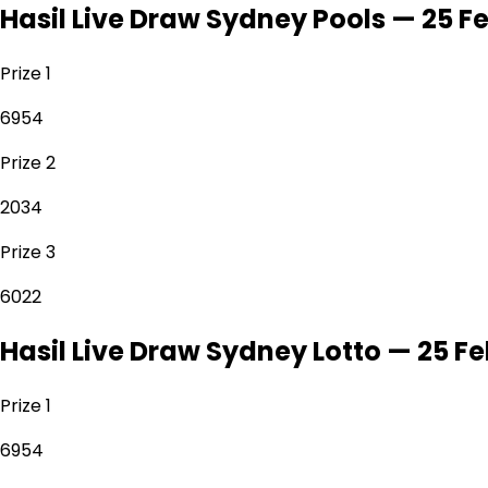
Hasil Live Draw Sydney Pools —
25 F
Prize 1
6954
Prize 2
2034
Prize 3
6022
Hasil Live Draw Sydney Lotto —
25 Fe
Prize 1
6954