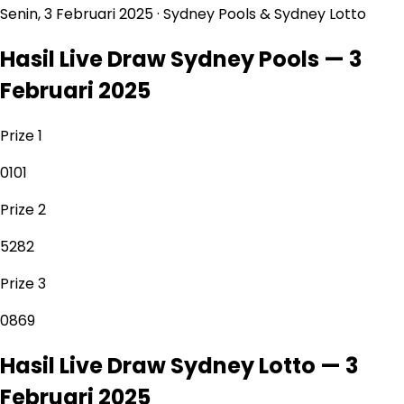
Senin, 3 Februari 2025
· Sydney Pools & Sydney Lotto
Hasil Live Draw Sydney Pools —
3
Februari 2025
Prize 1
0101
Prize 2
5282
Prize 3
0869
Hasil Live Draw Sydney Lotto —
3
Februari 2025