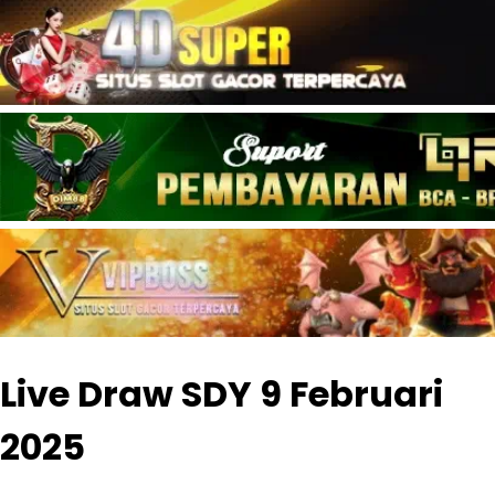
Live Draw SDY
9 Februari
2025