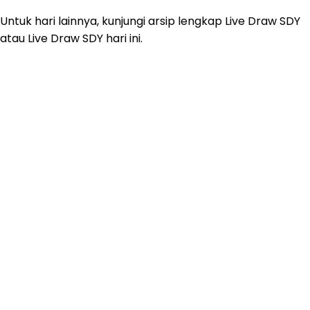
Untuk hari lainnya, kunjungi
arsip lengkap Live Draw SDY
atau
Live Draw SDY hari ini
.