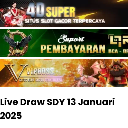
Live Draw SDY
13 Januari
2025