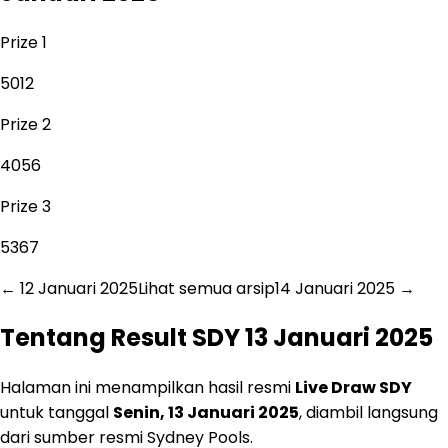
Prize 1
5012
Prize 2
4056
Prize 3
5367
←
12 Januari 2025
Lihat semua arsip
14 Januari 2025
→
Tentang Result SDY
13 Januari 2025
Halaman ini menampilkan hasil resmi
Live Draw SDY
untuk tanggal
Senin, 13 Januari 2025
, diambil langsung
dari sumber resmi Sydney Pools.