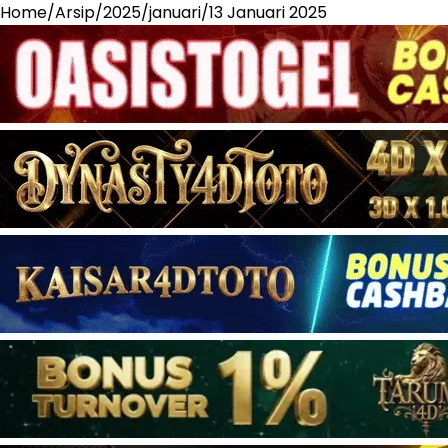
Home
/
Arsip
/
2025
/
januari
/
13 Januari 2025