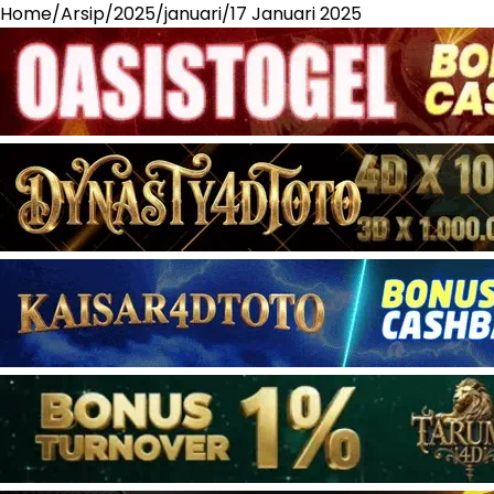
Home
/
Arsip
/
2025
/
januari
/
17 Januari 2025