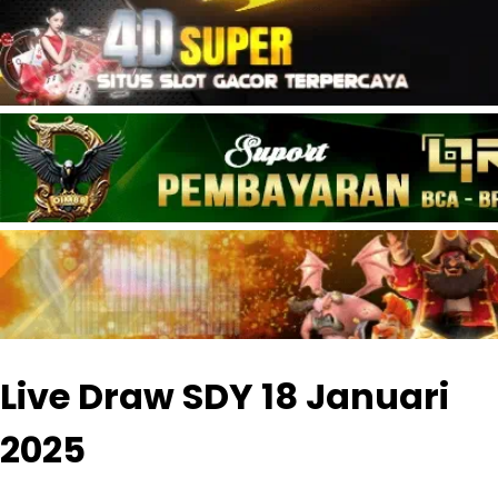
Live Draw SDY
18 Januari
2025