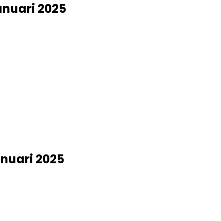
anuari 2025
nuari 2025