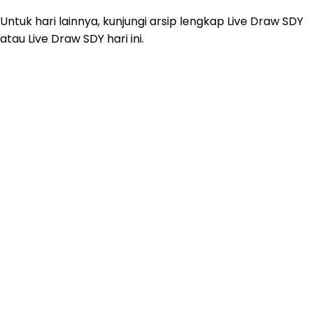
Untuk hari lainnya, kunjungi
arsip lengkap Live Draw SDY
atau
Live Draw SDY hari ini
.