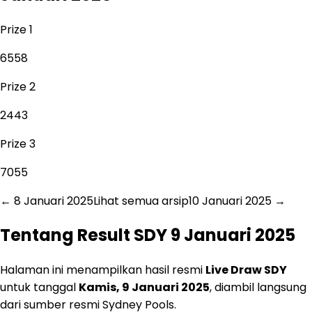
Prize 1
6558
Prize 2
2443
Prize 3
7055
←
8 Januari 2025
Lihat semua arsip
10 Januari 2025
→
Tentang Result SDY
9 Januari 2025
Halaman ini menampilkan hasil resmi
Live Draw SDY
untuk tanggal
Kamis, 9 Januari 2025
, diambil langsung
dari sumber resmi Sydney Pools.