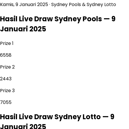
Kamis, 9 Januari 2025
· Sydney Pools & Sydney Lotto
Hasil Live Draw Sydney Pools —
9
Januari 2025
Prize 1
6558
Prize 2
2443
Prize 3
7055
Hasil Live Draw Sydney Lotto —
9
Januari 2025