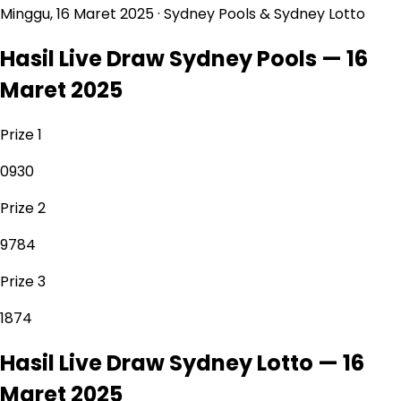
Minggu, 16 Maret 2025
· Sydney Pools & Sydney Lotto
Hasil Live Draw Sydney Pools —
16
Maret 2025
Prize 1
0930
Prize 2
9784
Prize 3
1874
Hasil Live Draw Sydney Lotto —
16
Maret 2025