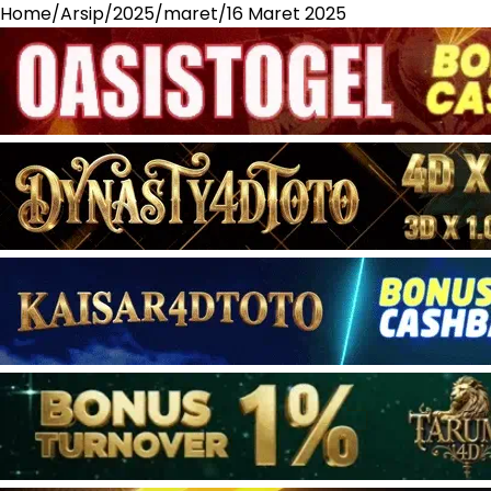
Home
/
Arsip
/
2025
/
maret
/
16 Maret 2025