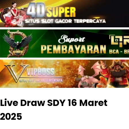
Live Draw SDY
16 Maret
2025