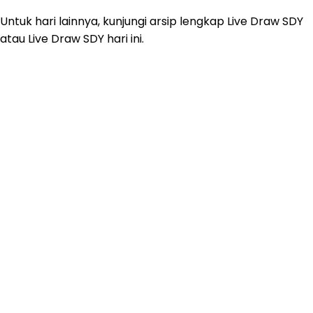
Untuk hari lainnya, kunjungi
arsip lengkap Live Draw SDY
atau
Live Draw SDY hari ini
.