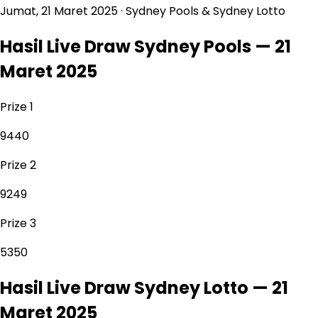
Jumat, 21 Maret 2025
· Sydney Pools & Sydney Lotto
Hasil Live Draw Sydney Pools —
21
Maret 2025
Prize 1
9440
Prize 2
9249
Prize 3
5350
Hasil Live Draw Sydney Lotto —
21
Maret 2025