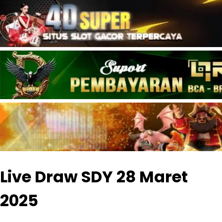
Live Draw SDY
28 Maret
2025