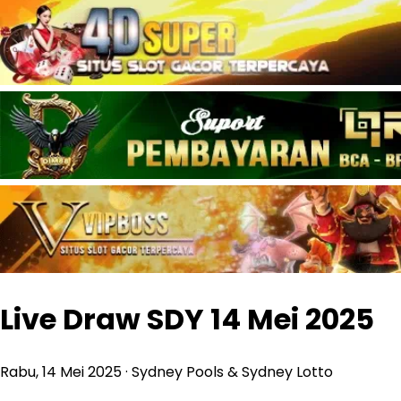
Live Draw SDY
14 Mei 2025
Rabu, 14 Mei 2025
· Sydney Pools & Sydney Lotto