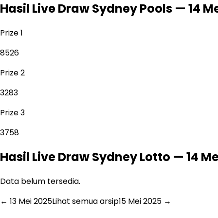
Hasil Live Draw Sydney Pools —
14 M
Prize 1
8526
Prize 2
3283
Prize 3
3758
Hasil Live Draw Sydney Lotto —
14 Me
Data belum tersedia.
←
13 Mei 2025
Lihat semua arsip
15 Mei 2025
→