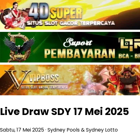
Live Draw SDY
17 Mei 2025
Sabtu, 17 Mei 2025
· Sydney Pools & Sydney Lotto