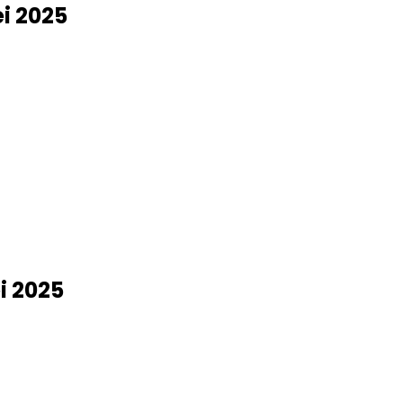
ei 2025
i 2025