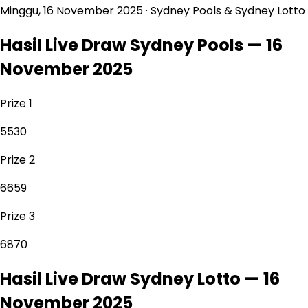
Minggu, 16 November 2025
· Sydney Pools & Sydney Lotto
Hasil Live Draw Sydney Pools —
16
November 2025
Prize 1
5530
Prize 2
6659
Prize 3
6870
Hasil Live Draw Sydney Lotto —
16
November 2025