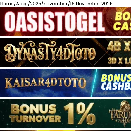
Home
/
Arsip
/
2025
/
november
/
16 November 2025