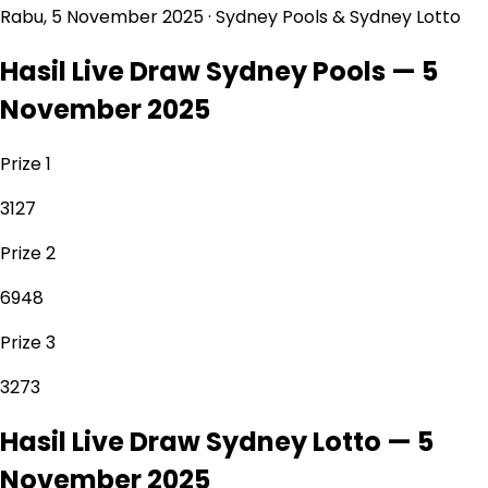
Rabu, 5 November 2025
· Sydney Pools & Sydney Lotto
Hasil Live Draw Sydney Pools —
5
November 2025
Prize 1
3127
Prize 2
6948
Prize 3
3273
Hasil Live Draw Sydney Lotto —
5
November 2025