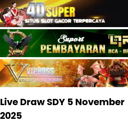
Live Draw SDY
5 November
2025