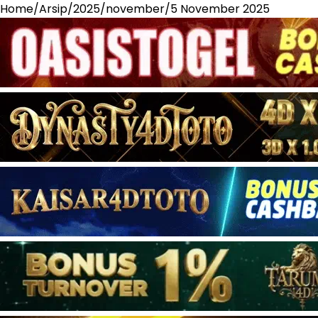
Home
/
Arsip
/
2025
/
november
/
5 November 2025