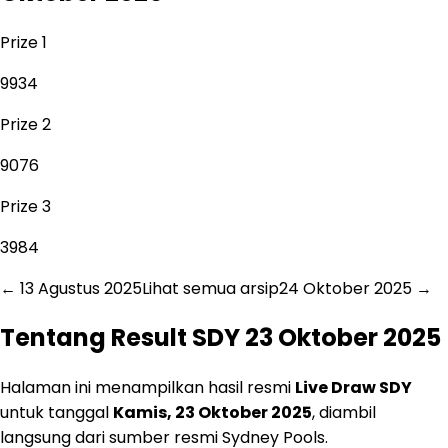
Prize 1
9934
Prize 2
9076
Prize 3
3984
←
13 Agustus 2025
Lihat semua arsip
24 Oktober 2025
→
Tentang Result SDY
23 Oktober 2025
Halaman ini menampilkan hasil resmi
Live Draw SDY
untuk tanggal
Kamis, 23 Oktober 2025
, diambil
langsung dari sumber resmi Sydney Pools.