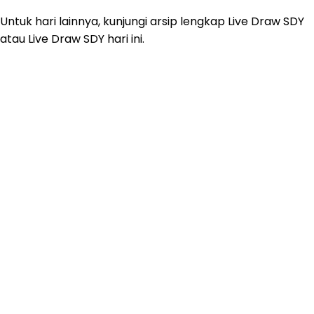
Untuk hari lainnya, kunjungi
arsip lengkap Live Draw SDY
atau
Live Draw SDY hari ini
.