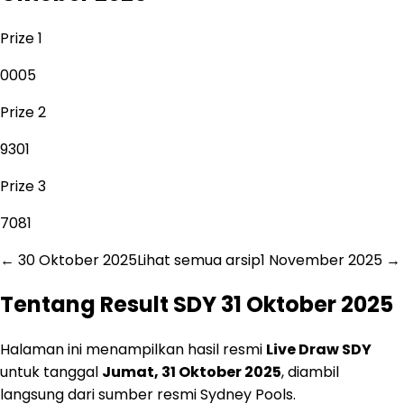
Prize 1
0005
Prize 2
9301
Prize 3
7081
←
30 Oktober 2025
Lihat semua arsip
1 November 2025
→
Tentang Result SDY
31 Oktober 2025
Halaman ini menampilkan hasil resmi
Live Draw SDY
untuk tanggal
Jumat, 31 Oktober 2025
, diambil
langsung dari sumber resmi Sydney Pools.