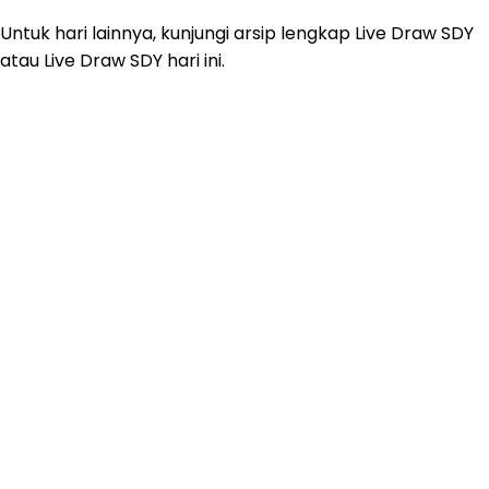
Untuk hari lainnya, kunjungi
arsip lengkap Live Draw SDY
atau
Live Draw SDY hari ini
.