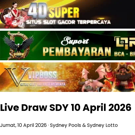
Live Draw SDY
10 April 2026
Jumat, 10 April 2026
· Sydney Pools & Sydney Lotto