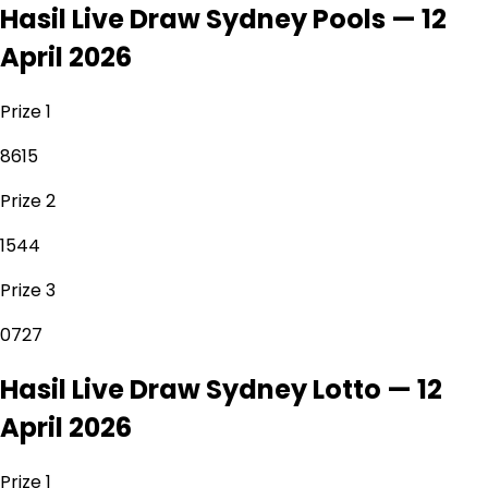
Hasil Live Draw Sydney Pools —
12
April 2026
Prize 1
8615
Prize 2
1544
Prize 3
0727
Hasil Live Draw Sydney Lotto —
12
April 2026
Prize 1