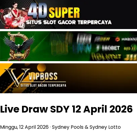
Live Draw SDY
12 April 2026
Minggu, 12 April 2026
· Sydney Pools & Sydney Lotto