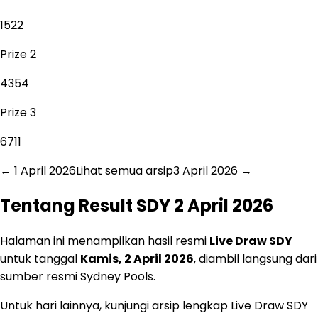
1522
Prize 2
4354
Prize 3
6711
←
1 April 2026
Lihat semua arsip
3 April 2026
→
Tentang Result SDY
2 April 2026
Halaman ini menampilkan hasil resmi
Live Draw SDY
untuk tanggal
Kamis, 2 April 2026
, diambil langsung dari
sumber resmi Sydney Pools.
Untuk hari lainnya, kunjungi
arsip lengkap Live Draw SDY