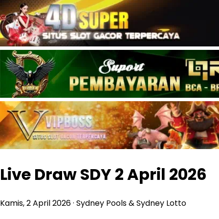
Live Draw SDY
2 April 2026
Kamis, 2 April 2026
· Sydney Pools & Sydney Lotto