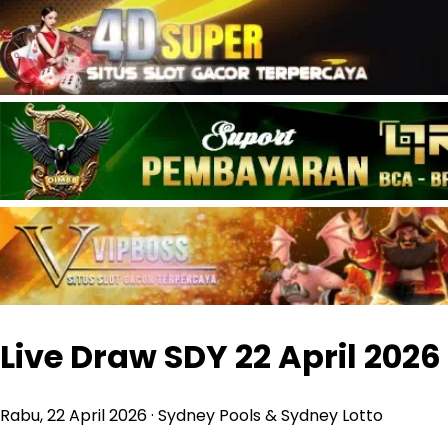
Live Draw SDY
22 April 2026
Rabu, 22 April 2026
· Sydney Pools & Sydney Lotto