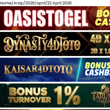
Home
/
Arsip
/
2026
/
april
/
22 April 2026