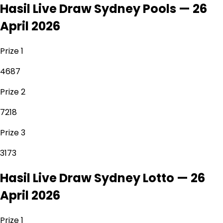
Hasil Live Draw Sydney Pools —
26
April 2026
Prize 1
4687
Prize 2
7218
Prize 3
3173
Hasil Live Draw Sydney Lotto —
26
April 2026
Prize 1