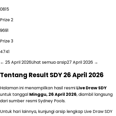
0815
Prize 2
9691
Prize 3
4741
←
25 April 2026
Lihat semua arsip
27 April 2026
→
Tentang Result SDY
26 April 2026
Halaman ini menampilkan hasil resmi
Live Draw SDY
untuk tanggal
Minggu, 26 April 2026
, diambil langsung
dari sumber resmi Sydney Pools.
Untuk hari lainnya, kunjungi
arsip lengkap Live Draw SDY