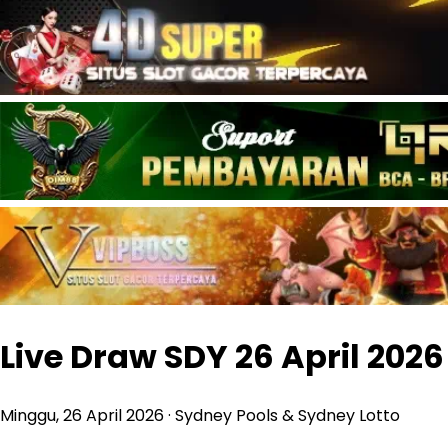
Live Draw SDY
26 April 2026
Minggu, 26 April 2026
· Sydney Pools & Sydney Lotto