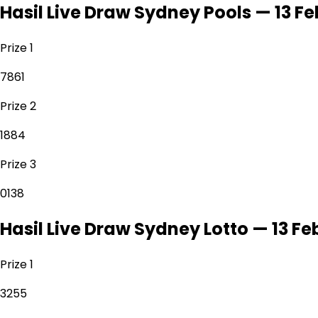
Hasil Live Draw Sydney Pools —
13 Fe
Prize 1
7861
Prize 2
1884
Prize 3
0138
Hasil Live Draw Sydney Lotto —
13 Fe
Prize 1
3255