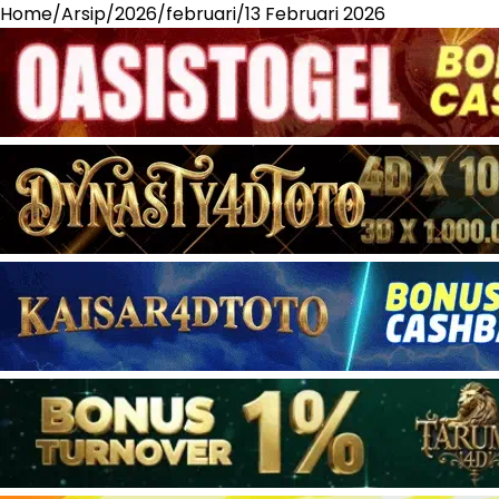
Home
/
Arsip
/
2026
/
februari
/
13 Februari 2026