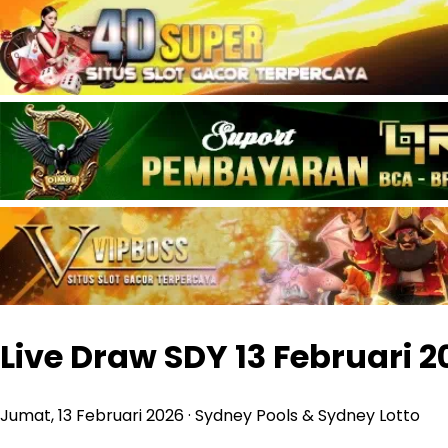
Live Draw SDY
13 Februari 2
Jumat, 13 Februari 2026
· Sydney Pools & Sydney Lotto