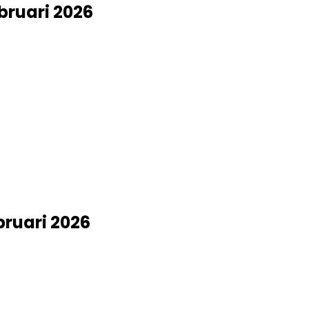
ebruari 2026
bruari 2026