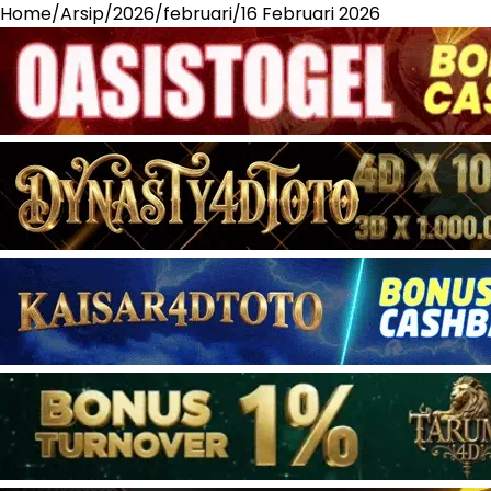
Home
/
Arsip
/
2026
/
februari
/
16 Februari 2026