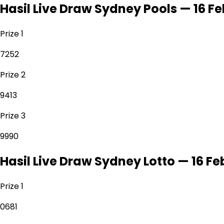
Hasil Live Draw Sydney Pools —
16 F
Prize 1
7252
Prize 2
9413
Prize 3
9990
Hasil Live Draw Sydney Lotto —
16 Fe
Prize 1
0681