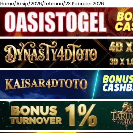
Home
/
Arsip
/
2026
/
februari
/
23 Februari 2026