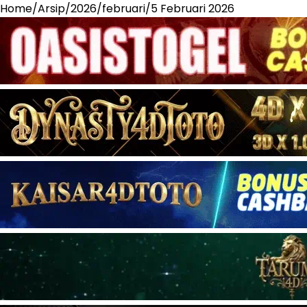
Home
/
Arsip
/
2026
/
februari
/
5 Februari 2026