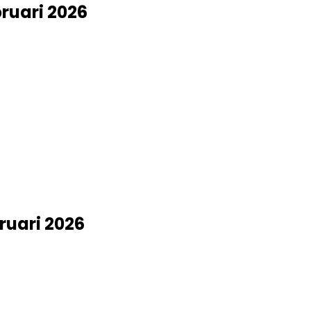
bruari 2026
ruari 2026