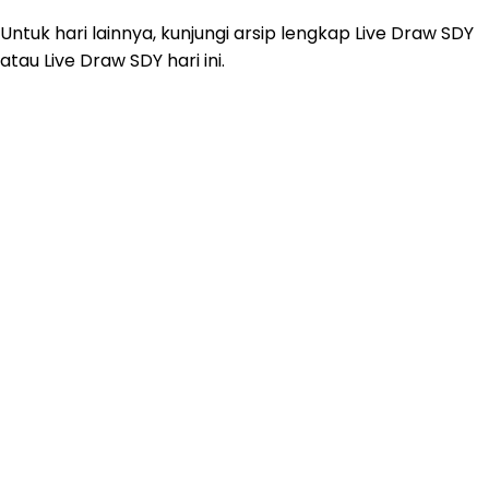
Untuk hari lainnya, kunjungi
arsip lengkap Live Draw SDY
atau
Live Draw SDY hari ini
.