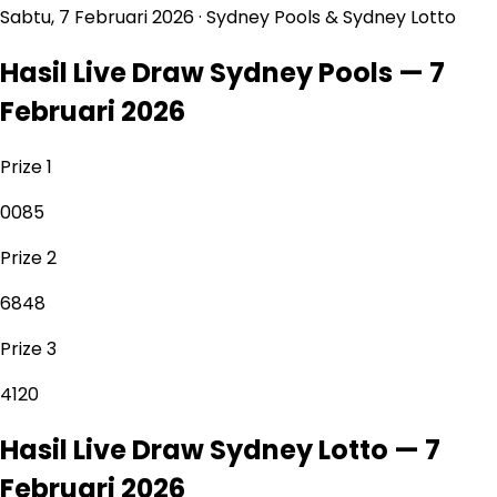
Sabtu, 7 Februari 2026
· Sydney Pools & Sydney Lotto
Hasil Live Draw Sydney Pools —
7
Februari 2026
Prize 1
0085
Prize 2
6848
Prize 3
4120
Hasil Live Draw Sydney Lotto —
7
Februari 2026