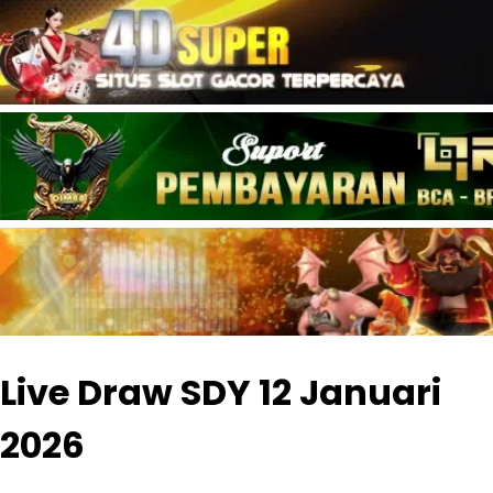
Live Draw SDY
12 Januari
2026