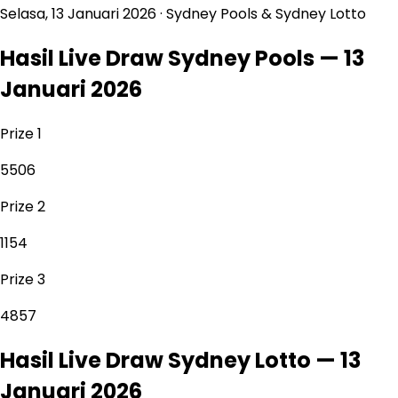
Selasa, 13 Januari 2026
· Sydney Pools & Sydney Lotto
Hasil Live Draw Sydney Pools —
13
Januari 2026
Prize 1
5506
Prize 2
1154
Prize 3
4857
Hasil Live Draw Sydney Lotto —
13
Januari 2026