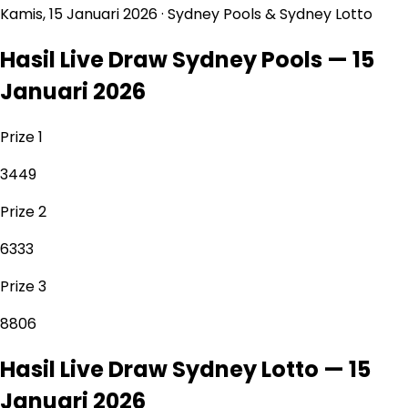
Kamis, 15 Januari 2026
· Sydney Pools & Sydney Lotto
Hasil Live Draw Sydney Pools —
15
Januari 2026
Prize 1
3449
Prize 2
6333
Prize 3
8806
Hasil Live Draw Sydney Lotto —
15
Januari 2026