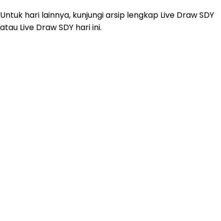
Untuk hari lainnya, kunjungi
arsip lengkap Live Draw SDY
atau
Live Draw SDY hari ini
.