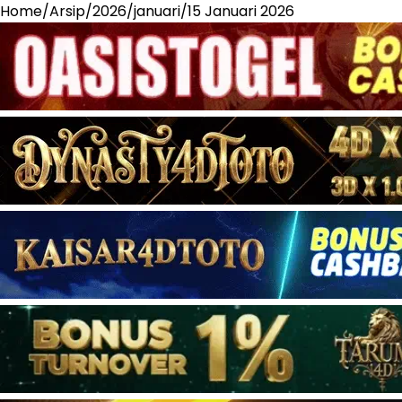
Home
/
Arsip
/
2026
/
januari
/
15 Januari 2026