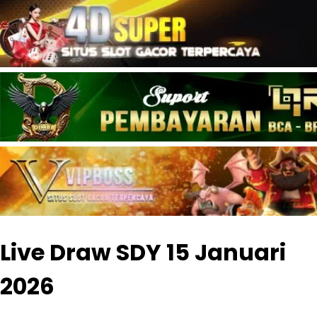
Live Draw SDY
15 Januari
2026