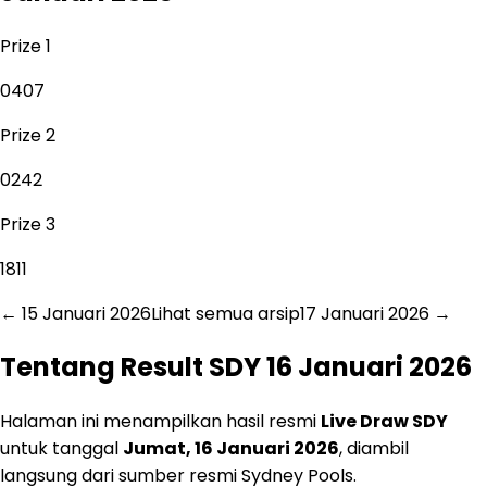
Prize 1
0407
Prize 2
0242
Prize 3
1811
←
15 Januari 2026
Lihat semua arsip
17 Januari 2026
→
Tentang Result SDY
16 Januari 2026
Halaman ini menampilkan hasil resmi
Live Draw SDY
untuk tanggal
Jumat, 16 Januari 2026
, diambil
langsung dari sumber resmi Sydney Pools.