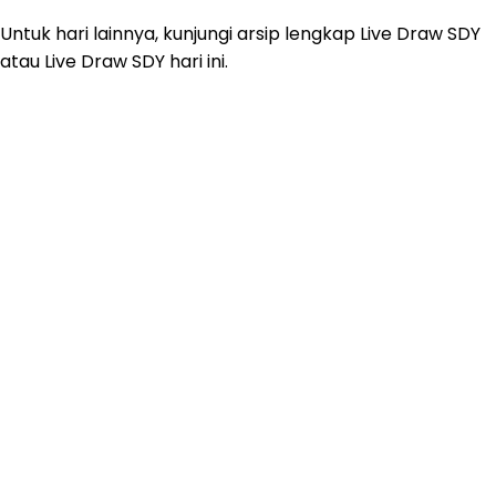
Untuk hari lainnya, kunjungi
arsip lengkap Live Draw SDY
atau
Live Draw SDY hari ini
.