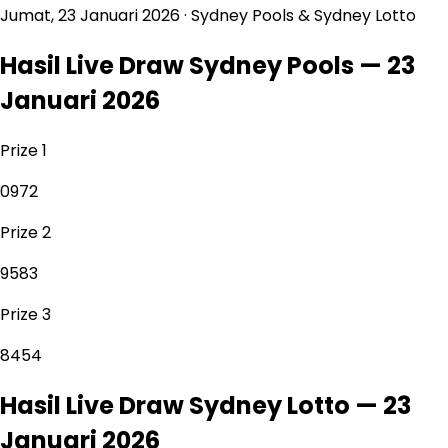
Jumat, 23 Januari 2026
· Sydney Pools & Sydney Lotto
Hasil Live Draw Sydney Pools —
23
Januari 2026
Prize 1
0972
Prize 2
9583
Prize 3
8454
Hasil Live Draw Sydney Lotto —
23
Januari 2026