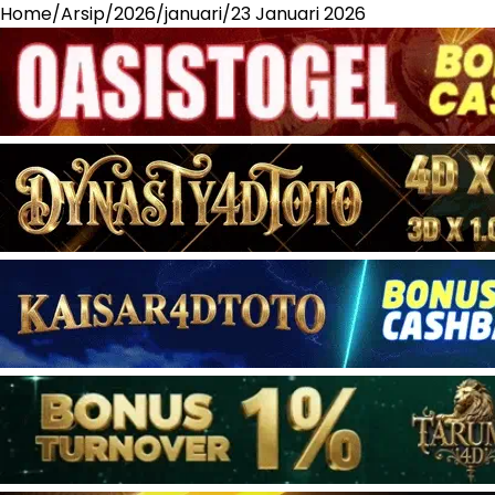
Home
/
Arsip
/
2026
/
januari
/
23 Januari 2026