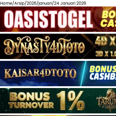
Home
/
Arsip
/
2026
/
januari
/
24 Januari 2026