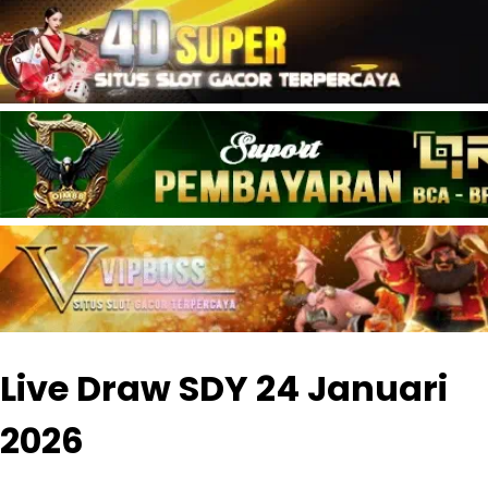
Live Draw SDY
24 Januari
2026