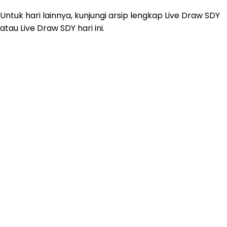
Untuk hari lainnya, kunjungi
arsip lengkap Live Draw SDY
atau
Live Draw SDY hari ini
.