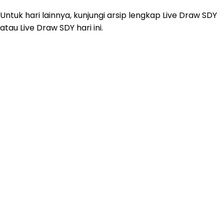
Untuk hari lainnya, kunjungi
arsip lengkap Live Draw SDY
atau
Live Draw SDY hari ini
.