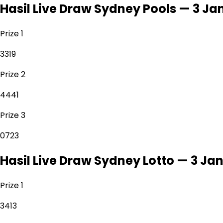
Hasil Live Draw Sydney Pools —
3 Ja
Prize 1
3319
Prize 2
4441
Prize 3
0723
Hasil Live Draw Sydney Lotto —
3 Jan
Prize 1
3413