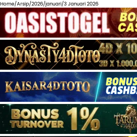
Home
/
Arsip
/
2026
/
januari
/
3 Januari 2026