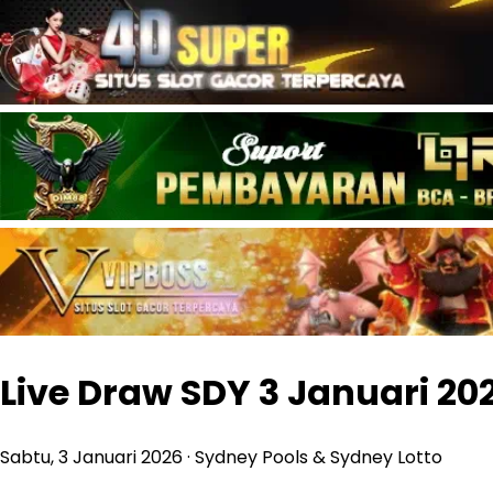
Live Draw SDY
3 Januari 20
Sabtu, 3 Januari 2026
· Sydney Pools & Sydney Lotto