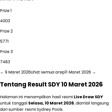
Prize 1
4003
Prize 2
5771
Prize 3
7483
←
9 Maret 2026
Lihat semua arsip
11 Maret 2026
→
Tentang Result SDY
10 Maret 2026
Halaman ini menampilkan hasil resmi
Live Draw SDY
untuk tanggal
Selasa, 10 Maret 2026
, diambil langsung
dari sumber resmi Sydney Pools.