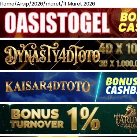
Home
/
Arsip
/
2026
/
maret
/
11 Maret 2026