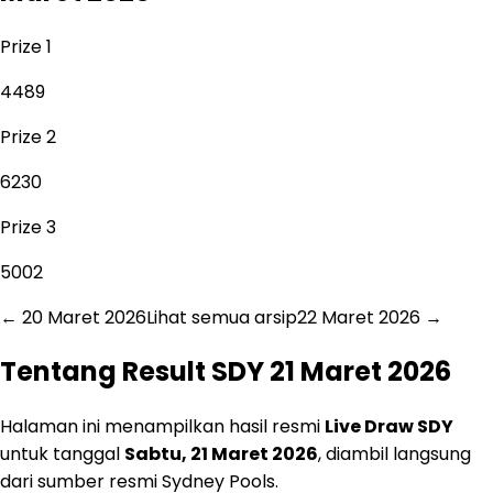
Prize 1
4489
Prize 2
6230
Prize 3
5002
←
20 Maret 2026
Lihat semua arsip
22 Maret 2026
→
Tentang Result SDY
21 Maret 2026
Halaman ini menampilkan hasil resmi
Live Draw SDY
untuk tanggal
Sabtu, 21 Maret 2026
, diambil langsung
dari sumber resmi Sydney Pools.